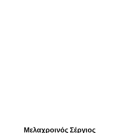
Μελαχροινός Σέργιος